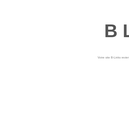
B 
Votre site B-Links revie