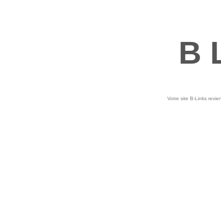
B 
Votre site B-Links revie