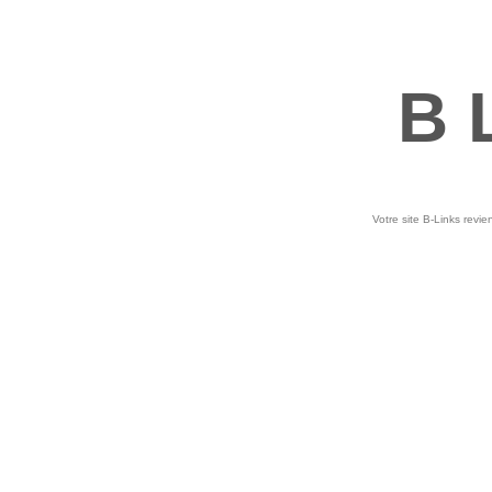
B 
Votre site B-Links revie