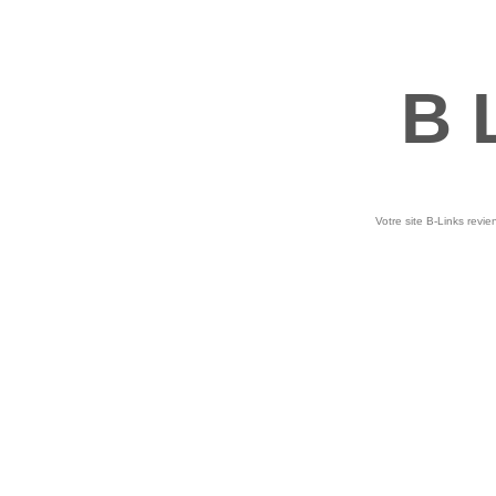
B 
Votre site B-Links revie