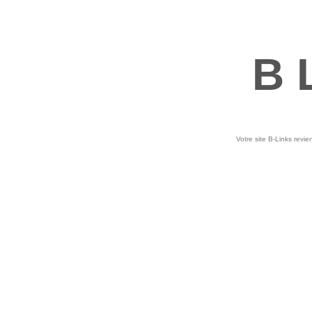
B 
Votre site B-Links revie