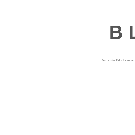
B 
Votre site B-Links revie