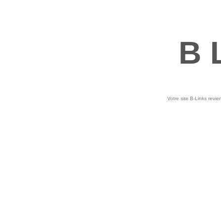
B 
Votre site B-Links revie