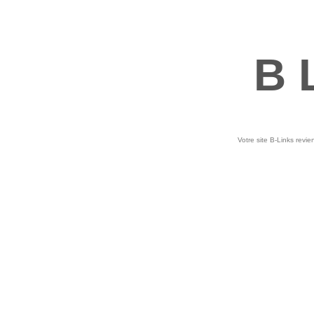
B 
Votre site B-Links revie