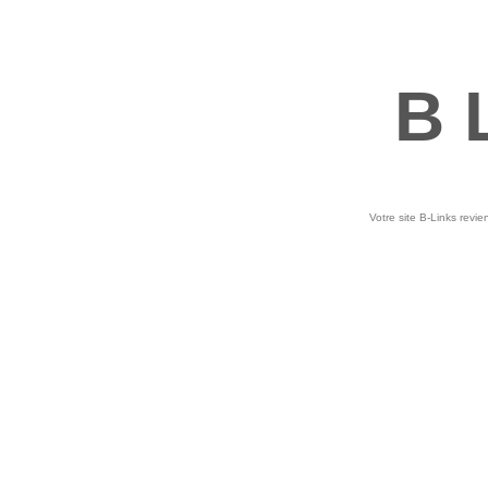
B 
Votre site B-Links revie