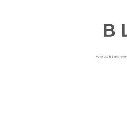
B 
Votre site B-Links revie