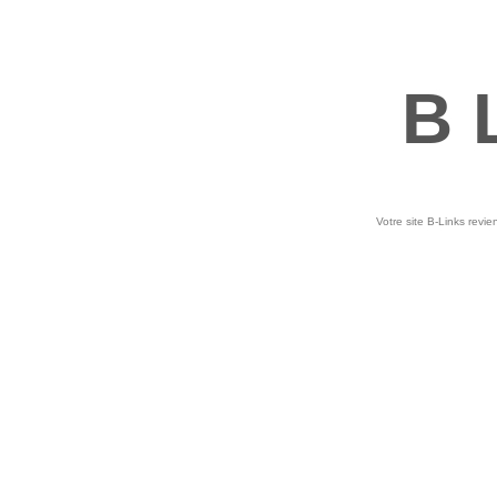
B 
Votre site B-Links revie