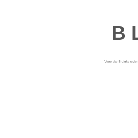
B 
Votre site B-Links revie