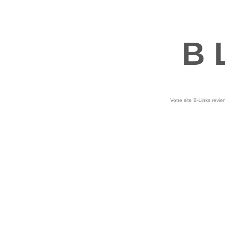
B 
Votre site B-Links revie