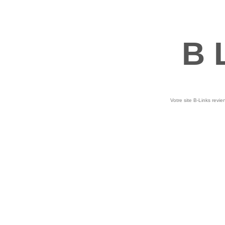
B 
Votre site B-Links revie