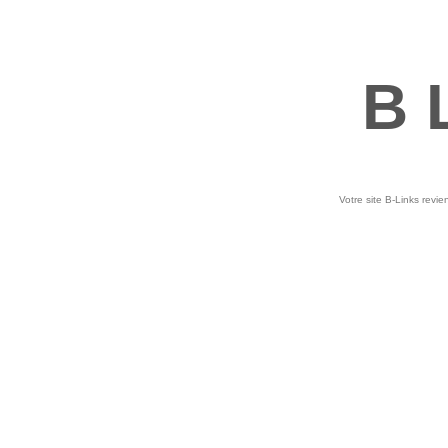
B 
Votre site B-Links revie