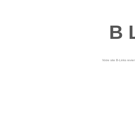
B 
Votre site B-Links revie