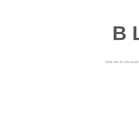
B 
Votre site B-Links revie