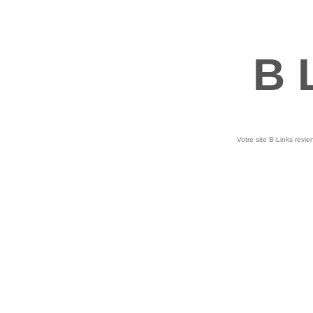
B 
Votre site B-Links revie