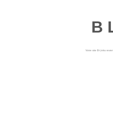
B 
Votre site B-Links revie