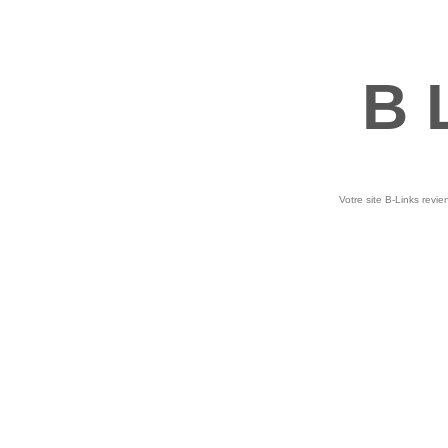
B 
Votre site B-Links revie