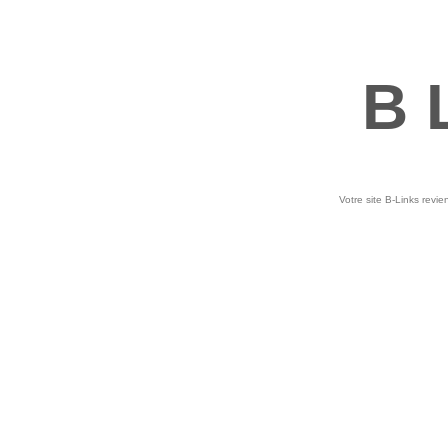
B 
Votre site B-Links revie