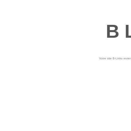
B 
Votre site B-Links revie