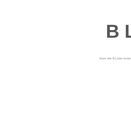
B 
Votre site B-Links revie