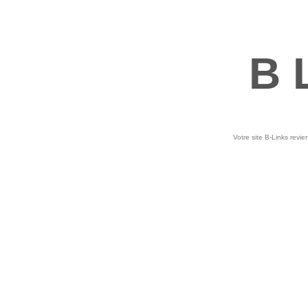
B 
Votre site B-Links revie