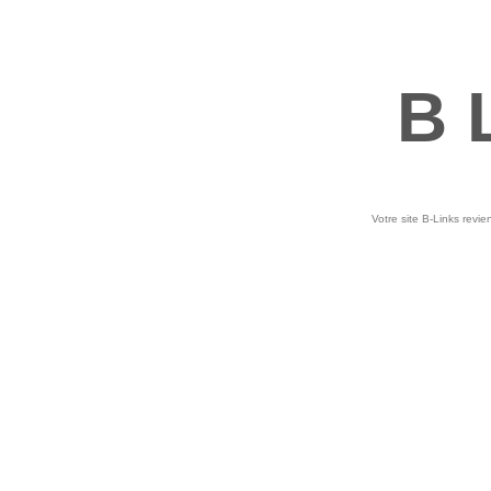
B 
Votre site B-Links revie