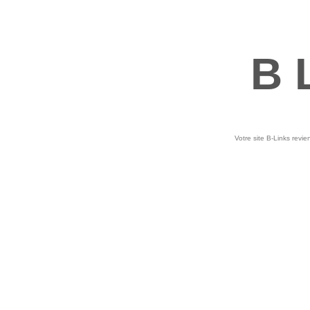
B 
Votre site B-Links revie