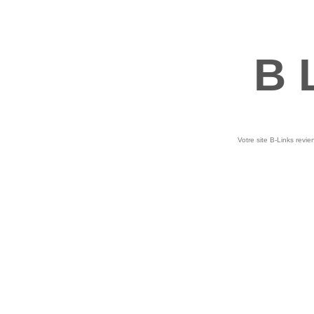
B 
Votre site B-Links revie