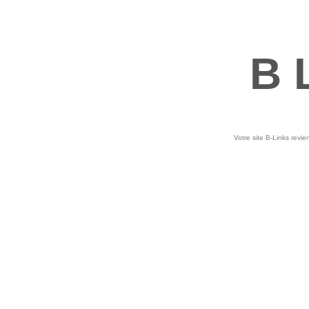
B 
Votre site B-Links revie