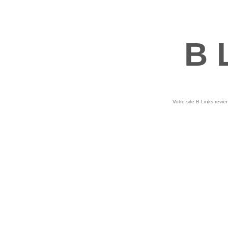
B 
Votre site B-Links revie