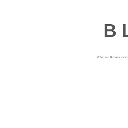
B 
Votre site B-Links revie