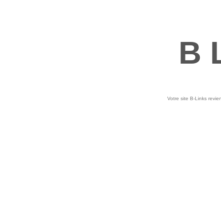
B 
Votre site B-Links revie