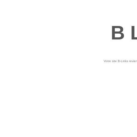
B 
Votre site B-Links revie