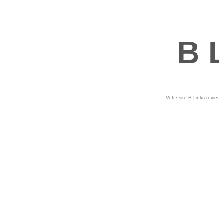
B 
Votre site B-Links revie