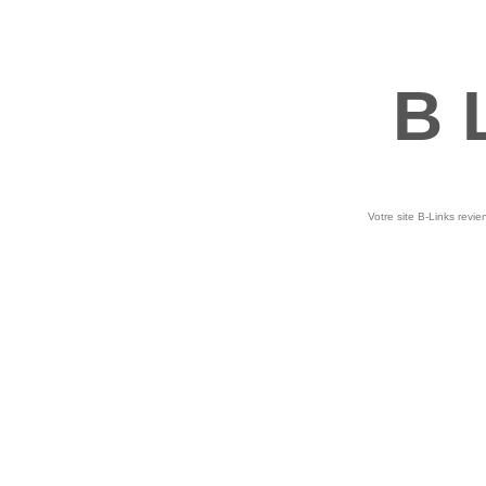
B 
Votre site B-Links revie