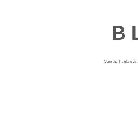
B 
Votre site B-Links revie