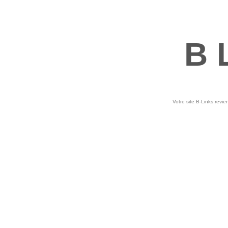
B 
Votre site B-Links revie