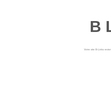
B 
Votre site B-Links revie