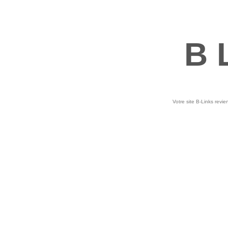
B 
Votre site B-Links revie