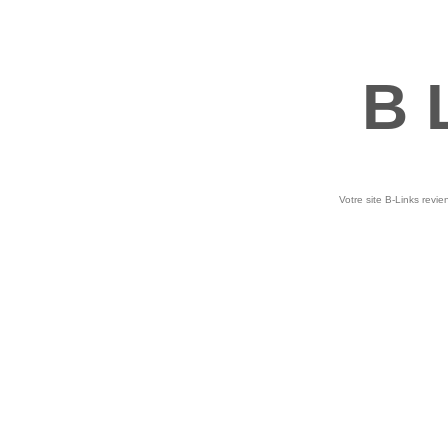
B 
Votre site B-Links revie