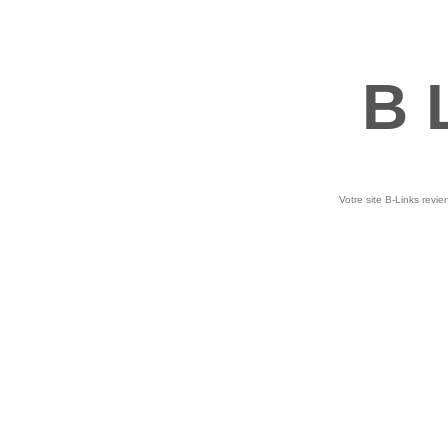
B 
Votre site B-Links revie